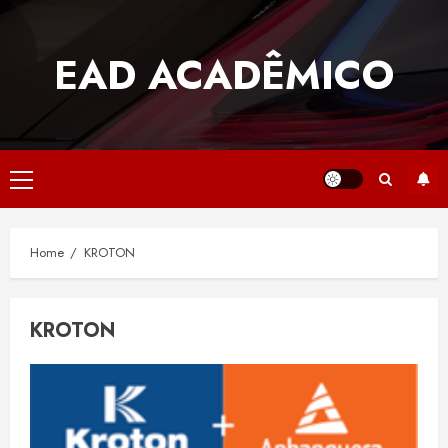
Skip
to
EAD ACADÊMICO
content
Primary
Menu
Home
KROTON
KROTON