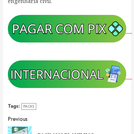
engenharia civil.
Tags:
PACKS
Continue
Previous
Reading