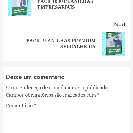
PACK 1000 PLANILHAS
Pre
EMPRESARIAIS
pos
Next
PACK PLANILHAS PREMIUM
Next
SERRALHERIA
post:
Deixe um comentário
O seu endereço de e-mail não será publicado.
Campos obrigatórios são marcados com
*
Comentário
*