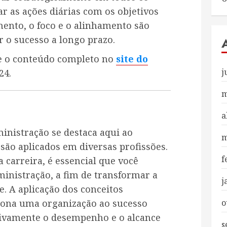
ar as ações diárias com os objetivos
mento, o foco e o alinhamento são
 o sucesso a longo prazo.
se o conteúdo completo no
site do
j
24.
m
a
ministração se destaca aqui ao
m
são aplicados em diversas profissões.
f
 carreira, é essencial que você
inistração, a fim de transformar a
j
. A aplicação dos conceitos
ciona uma organização ao sucesso
o
tivamente o desempenho e o alcance
s