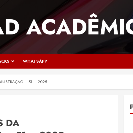
AD ACADÊMI
ACKS
WHATSAPP
INISTRAÇÃO – 51 – 2025
S DA