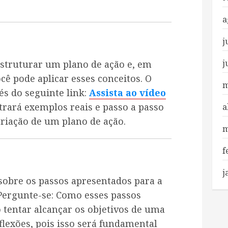
a
j
j
estruturar um plano de ação e, em
cê pode aplicar esses conceitos. O
m
és do seguinte link:
Assista ao vídeo
ntrará exemplos reais e passo a passo
a
criação de um plano de ação.
m
f
j
a sobre os passos apresentados para a
 Pergunte-se: Como esses passos
o tentar alcançar os objetivos de uma
flexões, pois isso será fundamental