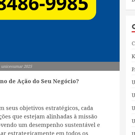
C
 unicesumar 2025
P
ano de Ação do Seu Negócio?
U
U
 seus objetivos estratégicos, cada
ações que estejam alinhadas à missão
U
movendo um desempenho sustentável e
sar estrategicamente em todos os
U