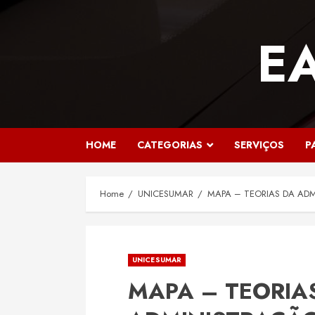
Skip
to
E
content
HOME
CATEGORIAS
SERVIÇOS
P
Home
UNICESUMAR
MAPA – TEORIAS DA ADM
UNICESUMAR
MAPA – TEORIA