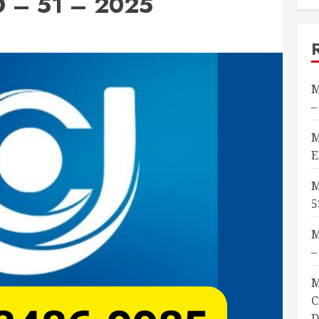
 – 51 – 2025
M
–
M
E
M
5
M
–
M
C
D