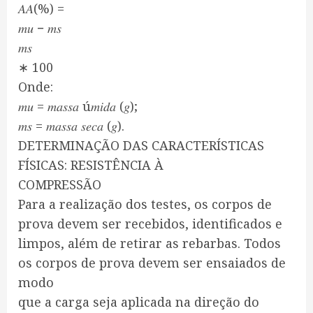
𝐴𝐴(%) =
𝑚𝑢 − 𝑚𝑠
𝑚𝑠
∗ 100
Onde:
𝑚𝑢 = 𝑚𝑎𝑠𝑠𝑎 ú𝑚𝑖𝑑𝑎 (𝑔);
𝑚𝑠 = 𝑚𝑎𝑠𝑠𝑎 𝑠𝑒𝑐𝑎 (𝑔).
DETERMINAÇÃO DAS CARACTERÍSTICAS
FÍSICAS: RESISTÊNCIA À
COMPRESSÃO
Para a realização dos testes, os corpos de
prova devem ser recebidos, identificados e
limpos, além de retirar as rebarbas. Todos
os corpos de prova devem ser ensaiados de
modo
que a carga seja aplicada na direção do