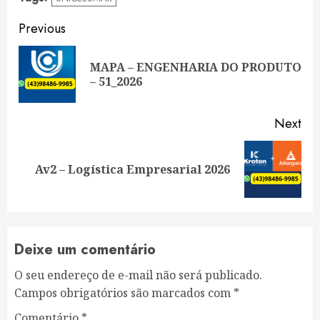
Continue
Previous
Reading
MAPA – ENGENHARIA DO PRODUTO
Pre
– 51_2026
pos
Next
Next
Av2 – Logística Empresarial 2026
post:
Deixe um comentário
O seu endereço de e-mail não será publicado.
Campos obrigatórios são marcados com
*
Comentário
*