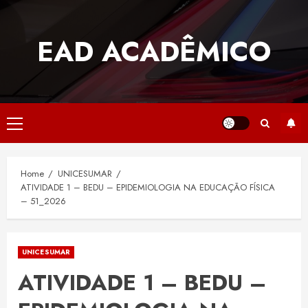
Skip
to
EAD ACADÊMICO
content
Primary
Menu
Home
UNICESUMAR
ATIVIDADE 1 – BEDU – EPIDEMIOLOGIA NA EDUCAÇÃO FÍSICA
– 51_2026
UNICESUMAR
ATIVIDADE 1 – BEDU –