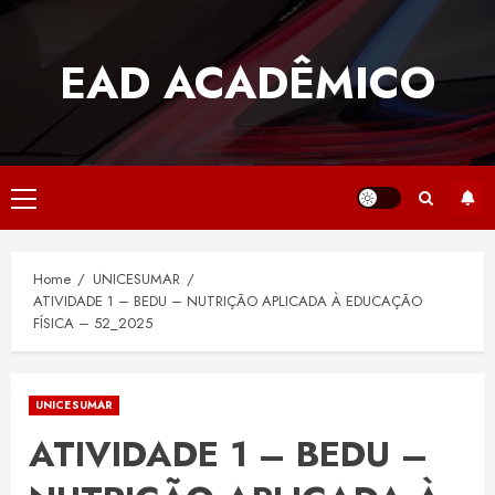
Skip
to
EAD ACADÊMICO
content
Primary
Menu
Home
UNICESUMAR
ATIVIDADE 1 – BEDU – NUTRIÇÃO APLICADA À EDUCAÇÃO
FÍSICA – 52_2025
UNICESUMAR
ATIVIDADE 1 – BEDU –