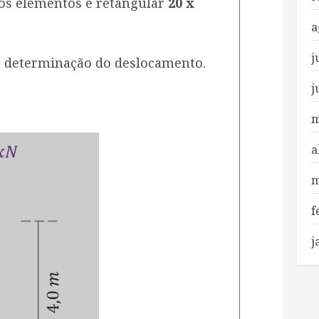
dos elementos é retangular
20 x
a
j
a determinação do deslocamento.
j
m
a
m
f
j