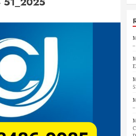
– 51_2025
M
–
M
E
M
5
M
–
M
C
D