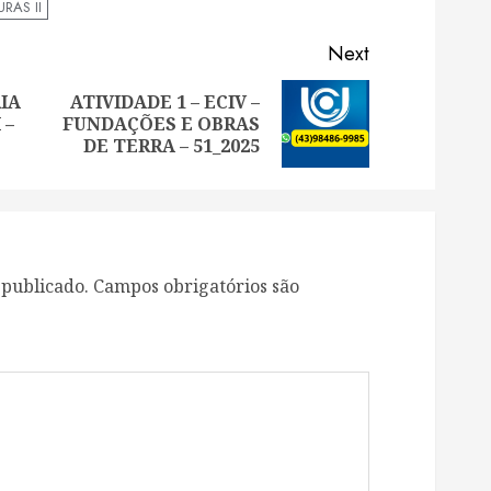
RAS II
Next
RIA
ATIVIDADE 1 – ECIV –
Previous
Next
 –
FUNDAÇÕES E OBRAS
post:
post:
DE TERRA – 51_2025
 publicado.
Campos obrigatórios são