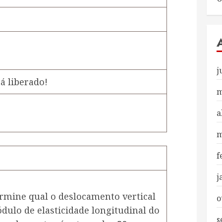
j
á liberado!
m
a
m
f
j
ermine qual o deslocamento vertical
o
dulo de elasticidade longitudinal do
s