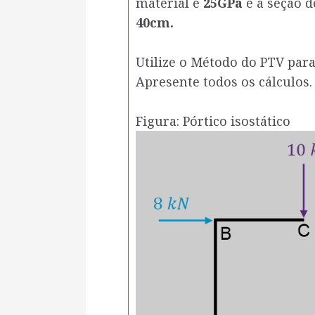
material é
25GPa
e a seção 
40cm.
Utilize o Método do PTV par
Apresente todos os cálculos.
Figura: Pórtico isostático