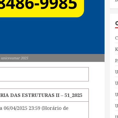
C
 unicesumar 2025
P
U
U
ORIA DAS ESTRUTURAS II – 51_2025
U
a
06/04/2025 23:59
(Horário de
U