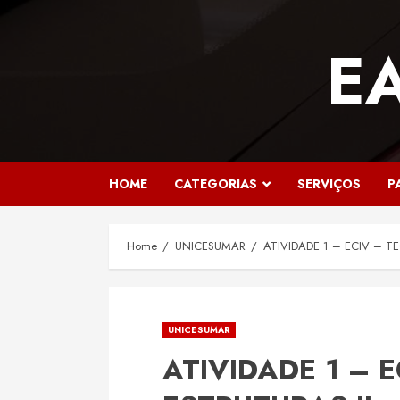
Skip
to
E
content
HOME
CATEGORIAS
SERVIÇOS
P
Home
UNICESUMAR
ATIVIDADE 1 – ECIV – T
UNICESUMAR
ATIVIDADE 1 – 