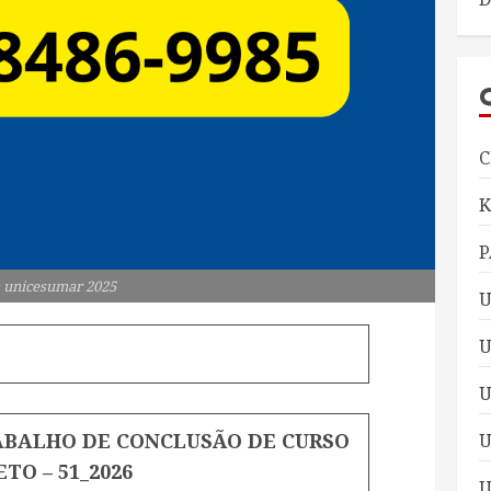
C
P
 unicesumar 2025
U
U
RABALHO DE CONCLUSÃO DE CURSO
U
ETO – 51_2026
U