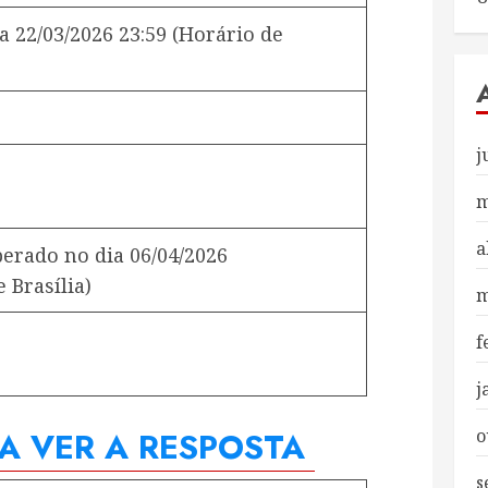
a
22/03/2026 23:59
(Horário de
j
m
a
iberado no dia
06/04/2026
 Brasília)
m
f
j
RA VER A RESPOSTA
o
s