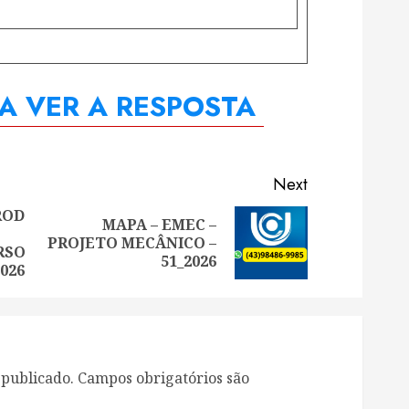
RA VER A RESPOSTA
Next
ROD
MAPA – EMEC –
Previous
Next
PROJETO MECÂNICO –
RSO
post:
post:
51_2026
026
 publicado.
Campos obrigatórios são