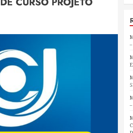
DE CURSO PROJETO
M
–
M
E
M
5
M
–
M
C
D