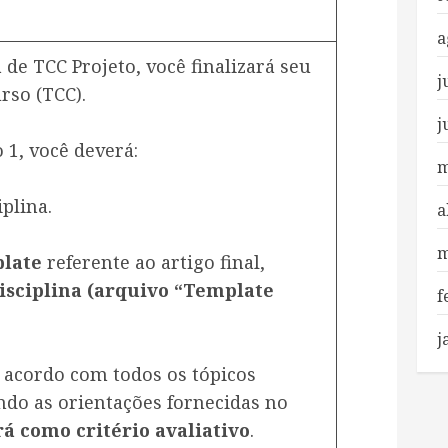
a
 de TCC Projeto, você finalizará seu
j
rso (TCC).
j
o 1, você deverá:
m
iplina.
a
m
plate
referente ao artigo final,
isciplina (arquivo “Template
f
j
e acordo com todos os tópicos
ndo as orientações fornecidas no
rá como critério avaliativo
.