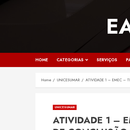
Skip
to
E
content
HOME
CATEGORIAS
SERVIÇOS
P
Home
UNICESUMAR
ATIVIDADE 1 – EMEC – 
UNICESUMAR
ATIVIDADE 1 –