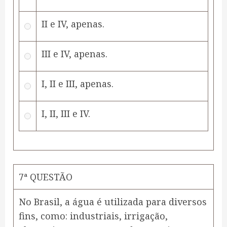
II e IV, apenas.
III e IV, apenas.
I, II e III, apenas.
I, II, III e IV.
7ª QUESTÃO
No Brasil, a água é utilizada para diversos
fins, como: industriais, irrigação,