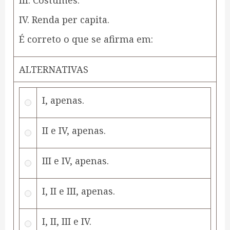
III. Costumes.
IV. Renda per capita.
É correto o que se afirma em:
ALTERNATIVAS
I, apenas.
II e IV, apenas.
III e IV, apenas.
I, II e III, apenas.
I, II, III e IV.