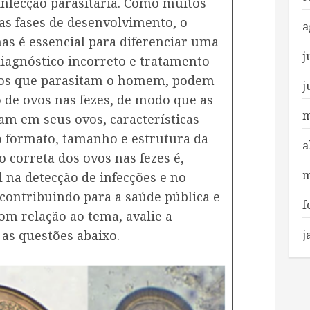
infecção parasitária. Como muitos
as fases de desenvolvimento, o
a
s é essencial para diferenciar uma
j
diagnóstico incorreto e tratamento
tos que parasitam o homem, podem
j
 de ovos nas fezes, de modo que as
m
am em seus ovos, características
o formato, tamanho e estrutura da
a
ão correta dos ovos nas fezes é,
m
 na detecção de infecções e no
 contribuindo para a saúde pública e
f
om relação ao tema, avalie a
as questões abaixo.
j