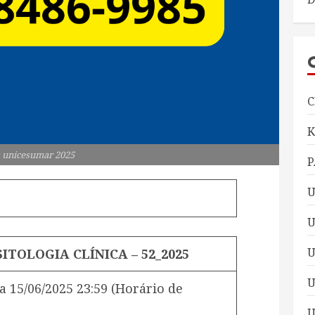
C
 unicesumar 2025
P
U
U
ITOLOGIA CLÍNICA – 52_2025
U
a
15/06/2025 23:59
(Horário de
U