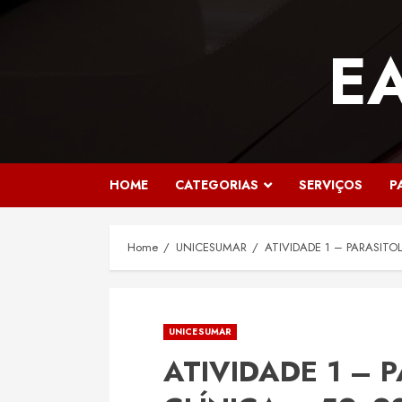
Skip
to
E
content
HOME
CATEGORIAS
SERVIÇOS
P
Home
UNICESUMAR
ATIVIDADE 1 – PARASITO
UNICESUMAR
ATIVIDADE 1 – 