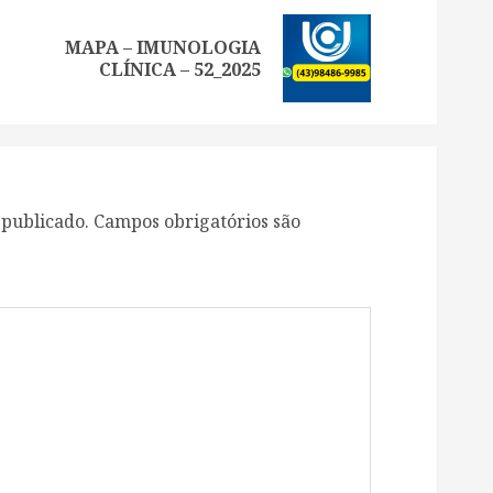
MAPA – IMUNOLOGIA
Previous
Next
CLÍNICA – 52_2025
post:
post:
 publicado.
Campos obrigatórios são