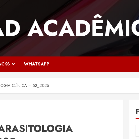
AD ACADÊMI
ACKS
WHATSAPP
LOGIA CLÍNICA – 52_2025
PARASITOLOGIA