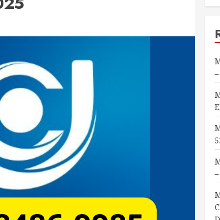
025
M
–
M
E
M
5
M
–
M
C
D