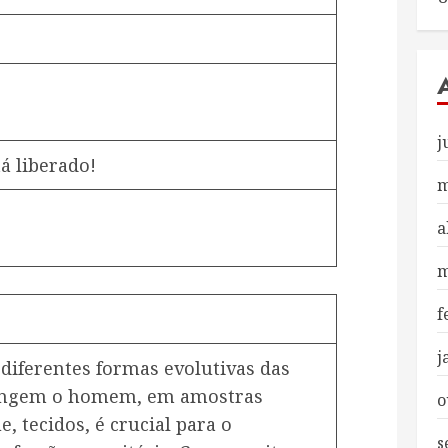
j
á liberado!
m
a
m
f
j
 diferentes formas evolutivas das
atingem o homem, em amostras
o
, tecidos, é crucial para o
s