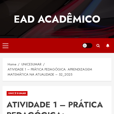
Skip
to
EAD ACADÊMICO
content
Primary
Menu
Home
UNICESUMAR
ATIVIDADE 1 – PRÁTICA PEDAGÓGICA: APRENDIZAGEM
MATEMÁTICA NA ATUALIDADE – 52_2025
UNICESUMAR
ATIVIDADE 1 – PRÁTICA