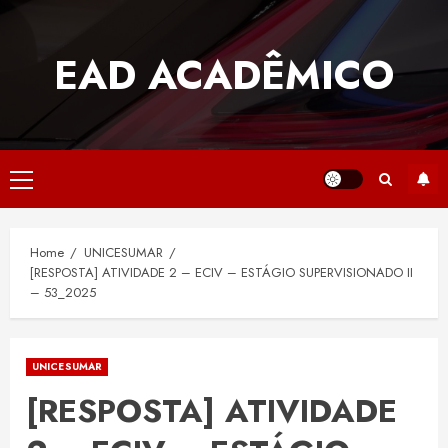
Skip
to
EAD ACADÊMICO
content
Primary
Menu
Home
UNICESUMAR
[RESPOSTA] ATIVIDADE 2 – ECIV – ESTÁGIO SUPERVISIONADO II
– 53_2025
UNICESUMAR
[RESPOSTA] ATIVIDADE