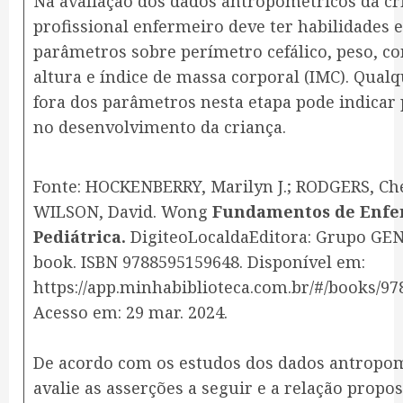
Na avaliação dos dados antropométricos da cr
profissional enfermeiro deve ter habilidades 
parâmetros sobre perímetro cefálico, peso, 
altura e índice de massa corporal (IMC). Qual
fora dos parâmetros nesta etapa pode indicar
no desenvolvimento da criança.
Fonte: HOCKENBERRY, Marilyn J.; RODGERS, Che
WILSON, David. Wong
Fundamentos de Enf
Pediátrica.
D
i
g
i
t
e
o
L
o
c
a
l
d
a
E
d
i
t
o
r
a
: Grupo GEN,
book. ISBN 9788595159648. Disponível em:
https://app.minhabiblioteca.com.br/#/books/97
Acesso em: 29 mar. 2024.
De acordo com os estudos dos dados antropo
avalie as asserções a seguir e a relação propo