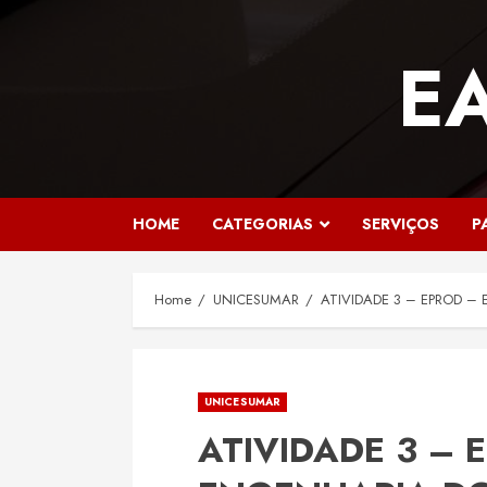
Skip
to
E
content
HOME
CATEGORIAS
SERVIÇOS
P
Home
UNICESUMAR
ATIVIDADE 3 – EPROD –
UNICESUMAR
ATIVIDADE 3 – 