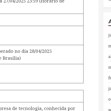
a
27/04/2025 23:59
(Horário de
j
m
iberado no dia
28/04/2025
a
 Brasília)
m
f
j
o
resa de tecnologia, conhecida por
s