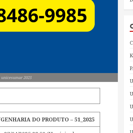
C
P
 unicesumar 2025
U
U
NGENHARIA DO PRODUTO – 51_2025
U
U