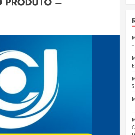
O PRODUTO –
M
–
M
E
M
5
M
–
M
C
D