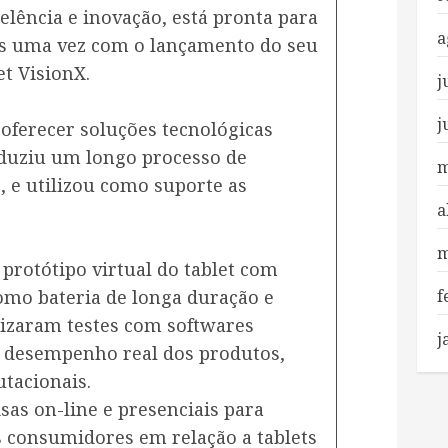
elência e inovação, está pronta para
a
s uma vez com o lançamento do seu
et VisionX.
j
j
ferecer soluções tecnológicas
nduziu um longo processo de
m
 e utilizou como suporte as
a
m
protótipo virtual do tablet com
 como bateria de longa duração e
f
lizaram testes com softwares
j
 o desempenho real dos produtos,
tacionais.
sas on-line e presenciais para
s consumidores em relação a tablets