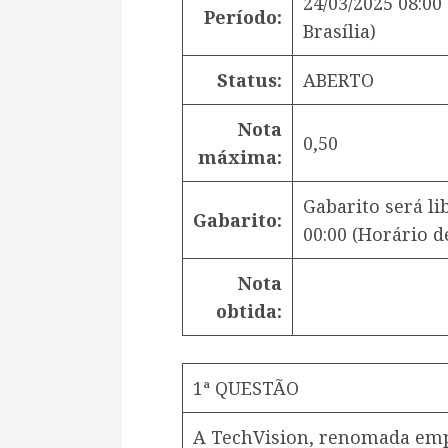
24/03/2025 08:00
Período:
Brasília)
Status:
ABERTO
Nota
0,50
máxima:
Gabarito será l
Gabarito:
00:00
(Horário de
Nota
obtida:
1ª QUESTÃO
A TechVision, renomada emp