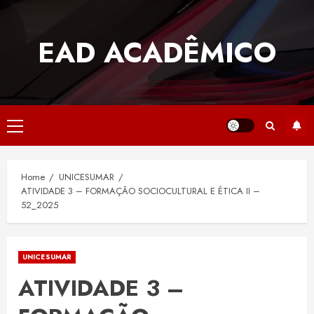
Skip
to
EAD ACADÊMICO
content
Primary
Menu
Home
UNICESUMAR
ATIVIDADE 3 – FORMAÇÃO SOCIOCULTURAL E ÉTICA II –
52_2025
UNICESUMAR
ATIVIDADE 3 –