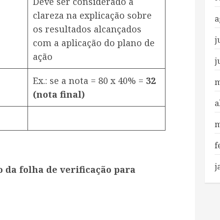
Deve ser considerado a
clareza na explicação sobre
a
os resultados alcançados
j
com a aplicação do plano de
ação
j
Ex.: se a nota = 80 x 40% =
32
m
(nota final)
a
m
f
j
 da folha de verificação para