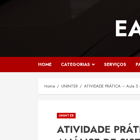
Skip
to
E
content
HOME
CATEGORIAS
SERVIÇOS
P
Home
UNINTER
ATIVIDADE PRÁTICA – Aula 5
UNINTER
ATIVIDADE PRÁTI