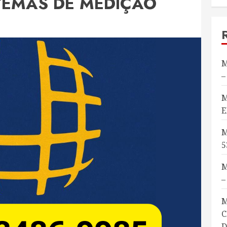
STEMAS DE MEDIÇÃO
M
–
M
E
M
5
M
–
M
C
D