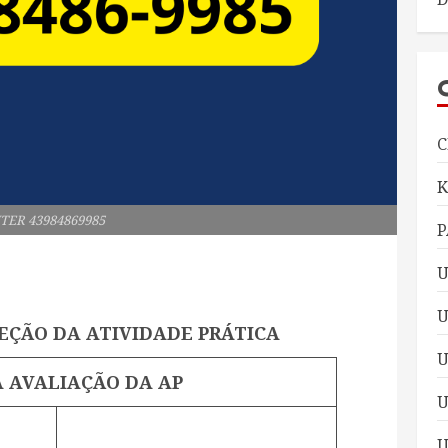
C
TER 43984869985
P
U
U
EÇÃO DA ATIVIDADE PRÁTICA
A AVALIAÇÃO DA AP
U
U