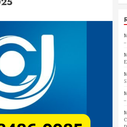
025
M
–
M
E
M
5
M
–
M
C
D