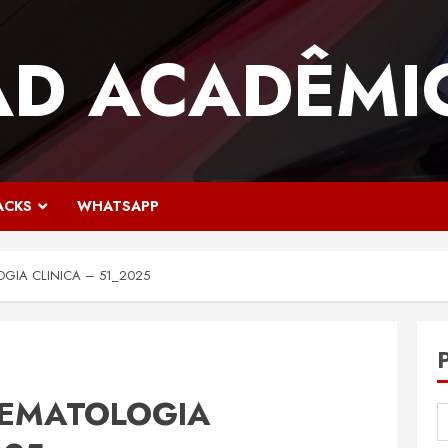
AD ACADÊMI
ACKS
WHATSAPP
GIA CLINICA – 51_2025
HEMATOLOGIA