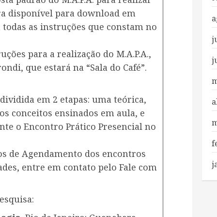
tra disponível para download em
a
ga todas as instruções que constam no
j
uções para a realização do M.A.P.A.,
j
rondi, que estará na “Sala do Café”.
m
 dividida em 2 etapas: uma teórica,
a
os conceitos ensinados em aula, e
m
ante o Encontro Prático Presencial no
f
os de Agendamento dos encontros
j
dades, entre em contato pelo Fale com
esquisa: