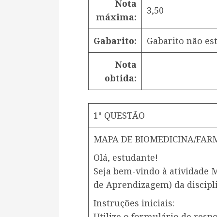
Nota
3,50
máxima:
Gabarito:
Gabarito não est
Nota
obtida:
1ª QUESTÃO
MAPA DE BIOMEDICINA/FAR
Olá, estudante!
Seja bem-vindo à atividade M.
de Aprendizagem) da discipl
Instruções iniciais:
Utilize o formulário de respo