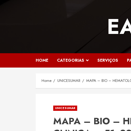
Skip
to
E
content
HOME
CATEGORIAS
SERVIÇOS
P
Home
UNICESUMAR
MAPA – BIO – HEMATOLO
UNICESUMAR
MAPA – BIO – 