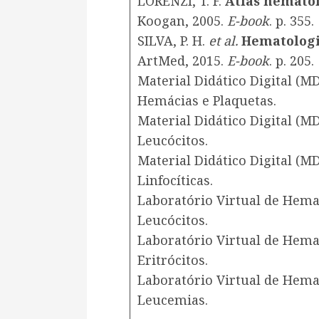
LORENZI, T. F.
Atlas hemato
Koogan, 2005.
E-book
. p. 355.
SILVA, P. H.
et al.
Hematologi
ArtMed, 2015.
E-book
. p. 205.
Material Didático Digital (
Hemácias e Plaquetas.
Material Didático Digital (
Leucócitos.
Material Didático Digital (
Linfocíticas.
Laboratório Virtual de Hem
Leucócitos.
Laboratório Virtual de Hem
Eritrócitos.
Laboratório Virtual de Hemat
Leucemias.