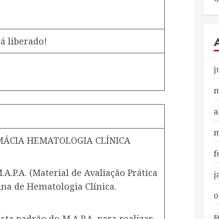
á liberado!
j
m
a
m
MÁCIA HEMATOLOGIA CLÍNICA
f
A.P.A. (Material de Avaliação Prática
j
ina de Hematologia Clínica.
o
s
sta padrão do M.A.P.A. para realizar