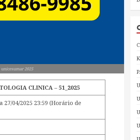
C
 unicesumar 2025
P
U
TOLOGIA CLINICA – 51_2025
U
a
27/04/2025 23:59
(Horário de
U
U