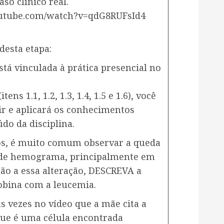
so clínico real.
youtube.com/watch?v=qdG8RUFsId4
desta etapa:
tá vinculada à prática presencial no
ens 1.1, 1.2, 1.3, 1.4, 1.5 e 1.6), você
ir e aplicará os conhecimentos
do da disciplina.
os, é muito comum observar a queda
 de hemograma, principalmente em
ão a essa alteração, DESCREVA a
obina com a leucemia.
s vezes no vídeo que a mãe cita a
 que é uma célula encontrada