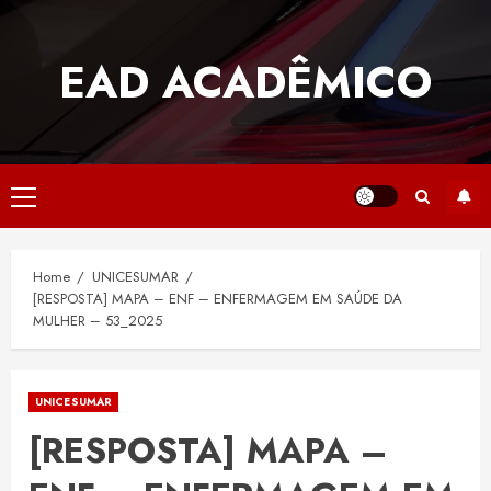
Skip
to
EAD ACADÊMICO
content
Primary
Menu
Home
UNICESUMAR
[RESPOSTA] MAPA – ENF – ENFERMAGEM EM SAÚDE DA
MULHER – 53_2025
UNICESUMAR
[RESPOSTA] MAPA –