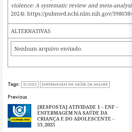
violence: A systematic review and meta‑analysi
2024). https://pubmed.ncbi.nlm.nih.gov/398038
ALTERNATIVAS
Nenhum arquivo enviado.
Tags:
51-2023
ENFERMAGEM EM SAÚDE DA MULHER
Continue
Previous
Reading
[RESPOSTA] ATIVIDADE 1 – ENF –
ENFERMAGEM NA SAÚDE DA
Pre
CRIANÇA E DO ADOLESCENTE –
pos
53_2025