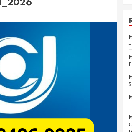
1_2026
M
–
M
E
M
5
M
–
M
C
D