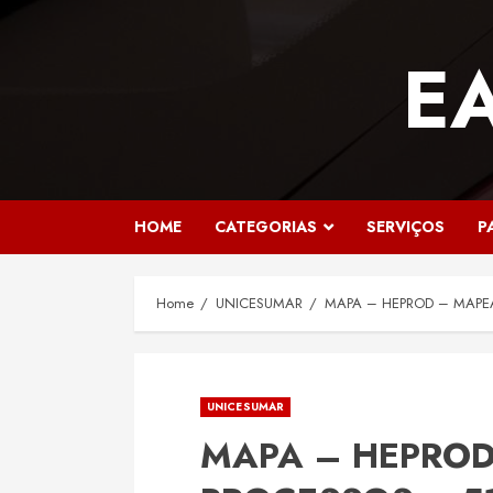
Skip
to
E
content
HOME
CATEGORIAS
SERVIÇOS
P
Home
UNICESUMAR
MAPA – HEPROD – MAPE
UNICESUMAR
MAPA – HEPRO