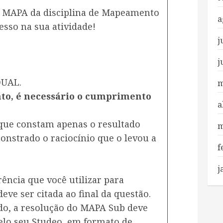
de MAPA da disciplina de Mapeamento
a
esso na sua atividade!
j
j
DUAL.
m
to, é necessário o cumprimento
a
 que constam apenas o resultado
m
nstrado o raciocínio que o levou a
f
j
rência que você utilizar para
eve ser citada ao final da questão.
do, a resolução do MAPA Sub deve
pelo seu Studeo, em formato de