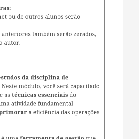
ras:
net ou de outros alunos serão
 anteriores também serão zerados,
 autor.
studos da disciplina de
!
Neste módulo, você será capacitado
e as
técnicas essenciais
do
uma atividade fundamental
aprimorar
a eficiência das operações
s é uma
ferramenta de gestão
que