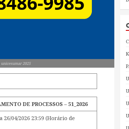
C
 unicesumar 2025
P
U
U
MENTO DE PROCESSOS – 51_2026
U
a
26/04/2026 23:59
(Horário de
U