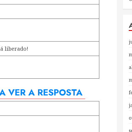
j
á liberado!
m
a
m
RA VER A RESPOSTA
f
j
o
s