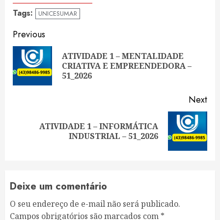
Tags:
UNICESUMAR
Continue
Previous
Reading
ATIVIDADE 1 – MENTALIDADE
Pre
CRIATIVA E EMPREENDEDORA –
pos
51_2026
Next
ATIVIDADE 1 – INFORMÁTICA
Next
INDUSTRIAL – 51_2026
post:
Deixe um comentário
O seu endereço de e-mail não será publicado.
Campos obrigatórios são marcados com
*