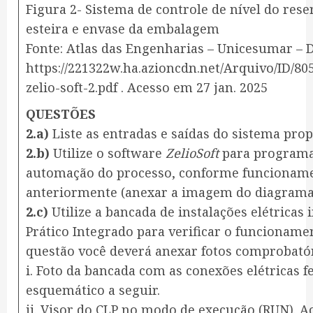
Figura 2- Sistema de controle de nível do res
esteira e envase da embalagem
Fonte: Atlas das Engenharias – Unicesumar – 
https://221322w.ha.azioncdn.net/Arquivo/ID/8
zelio-soft-2.pdf . Acesso em 27 jan. 2025
QUESTÕES
2.a)
Liste as entradas e saídas do sistema prop
2.b)
Utilize o software
ZelioSoft
para programar
automação do processo, conforme funcioname
anteriormente (anexar a imagem do diagrama
2.c)
Utilize a bancada de instalações elétricas
Prático Integrado para verificar o funcioname
questão você deverá anexar fotos comprobatóri
i. Foto da bancada com as conexões elétricas f
esquemático a seguir.
ii. Visor do CLP no modo de execução (RUN). 