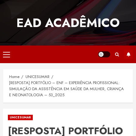
Skip
to
EAD ACADÊMICO
content
Primary
Menu
Home
UNICESUMAR
[RESPOSTA] PORTFÓLIO – ENF – EXPERIÊNCIA PROFISSIONAL:
SIMULAÇÃO DA ASSISTÊNCIA EM SAÚDE DA MULHER, CRIANÇA
E NEONATOLOGIA – 53_2025
UNICESUMAR
[RESPOSTA] PORTFÓLIO