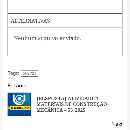
ALTERNATIVAS
Nenhum arquivo enviado.
Tags:
51-2023
Continue
Previous
Reading
[RESPOSTA] ATIVIDADE 1 –
Pre
MATERIAIS DE CONSTRUÇÃO
pos
MECÂNICA – 53_2025
Next