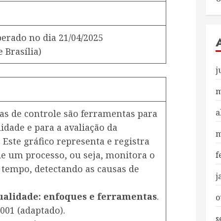
iberado no dia
21/04/2025
 Brasília)
j
m
a
tas de controle são ferramentas para
idade e para a avaliação da
m
 Este gráfico representa e registra
e um processo, ou seja, monitora o
f
tempo, detectando as causas de
j
ualidade: enfoques e ferramentas
.
o
2001 (adaptado).
s