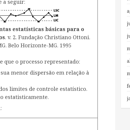
 a seguir:
a
j
as estatísticas básicas para o
j
os
. v. 2. Fundação Christiano Ottoni.
MG. Belo Horizonte-MG. 1995
m
a
-se que o processo representado:
, sua menor dispersão em relação à
m
f
dos limites de controle estatístico.
do estatisticamente.
j
: