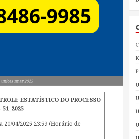
C
P
 unicesumar 2025
U
U
NTROLE ESTATÍSTICO DO PROCESSO
– 51_2025
a
20/04/2025 23:59
(Horário de
U
U