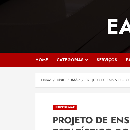
Skip
to
E
content
HOME
CATEGORIAS
SERVIÇOS
P
Home
UNICESUMAR
PROJETO DE ENSINO – C
UNICESUMAR
PROJETO DE EN