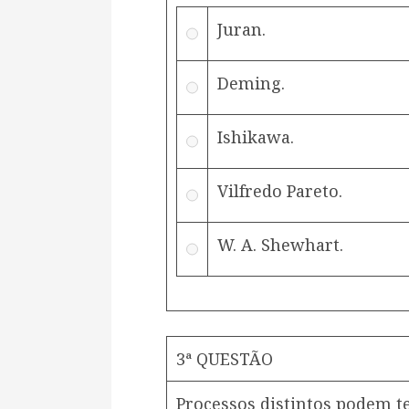
Juran.
Deming.
Ishikawa.
Vilfredo Pareto.
W. A. Shewhart.
3ª QUESTÃO
Processos distintos podem te