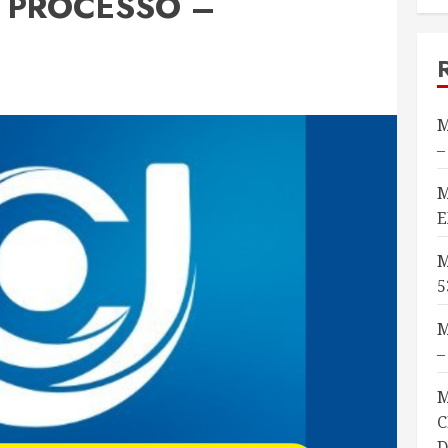
O PROCESSO –
M
–
M
E
M
5
M
–
M
C
D