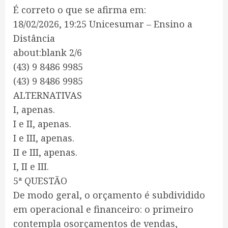
É correto o que se afirma em:
18/02/2026, 19:25 Unicesumar – Ensino a
Distância
about:blank 2/6
(43) 9 8486 9985
(43) 9 8486 9985
ALTERNATIVAS
I, apenas.
I e II, apenas.
I e III, apenas.
II e III, apenas.
I, II e III.
5ª QUESTÃO
De modo geral, o orçamento é subdividido
em operacional e financeiro: o primeiro
contempla osorçamentos de vendas,