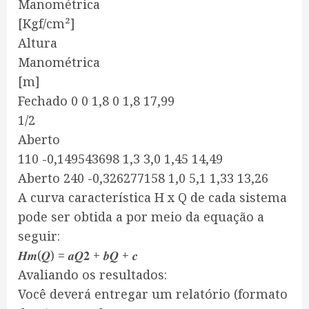
Manométrica
[Kgf/cm²]
Altura
Manométrica
[m]
Fechado 0 0 1,8 0 1,8 17,99
1/2
Aberto
110 -0,149543698 1,3 3,0 1,45 14,49
Aberto 240 -0,326277158 1,0 5,1 1,33 13,26
A curva característica H x Q de cada sistema
pode ser obtida a por meio da equação a
seguir:
𝑯𝒎(𝑸) = 𝒂𝑸𝟐 + 𝒃𝑸 + 𝒄
Avaliando os resultados:
Você deverá entregar um relatório (formato