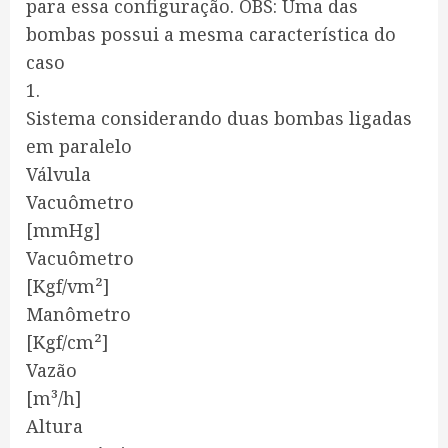
para essa configuração. OBS: Uma das
bombas possui a mesma característica do
caso
1.
Sistema considerando duas bombas ligadas
em paralelo
Válvula
Vacuômetro
[mmHg]
Vacuômetro
[Kgf/vm²]
Manômetro
[Kgf/cm²]
Vazão
[m³/h]
Altura