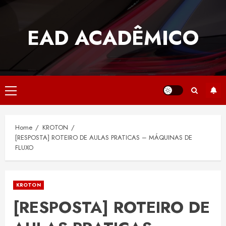
Skip
to
EAD ACADÊMICO
content
Primary
Menu
Home
KROTON
[RESPOSTA] ROTEIRO DE AULAS PRATICAS – MÁQUINAS DE
FLUXO
KROTON
[RESPOSTA] ROTEIRO DE