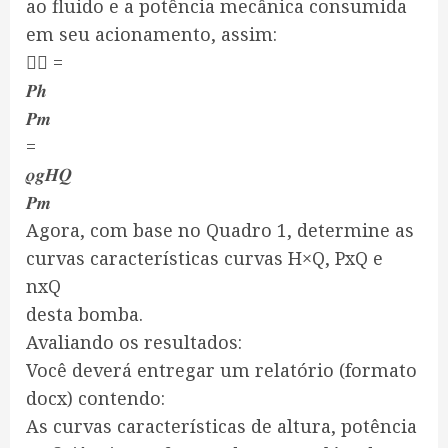
ao fluido e a potência mecânica consumida
em seu acionamento, assim:
𝑩 =
𝑷𝒉
𝑷𝒎
=
𝝆𝒈𝑯𝑸
𝑷𝒎
Agora, com base no Quadro 1, determine as
curvas características curvas H×Q, PxQ e
nxQ
desta bomba.
Avaliando os resultados:
Você deverá entregar um relatório (formato
docx) contendo:
As curvas características de altura, potência