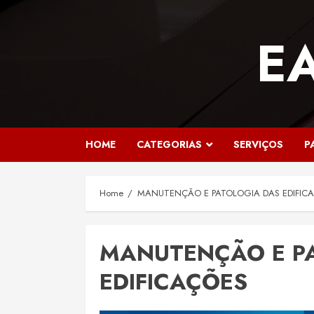
Skip
to
E
content
HOME
CATEGORIAS
SERVIÇOS
P
Home
MANUTENÇÃO E PATOLOGIA DAS EDIFIC
MANUTENÇÃO E P
EDIFICAÇÕES