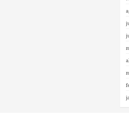
a
j
j
m
a
m
f
j