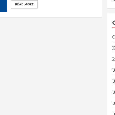
READ MORE
C
P
U
U
U
U