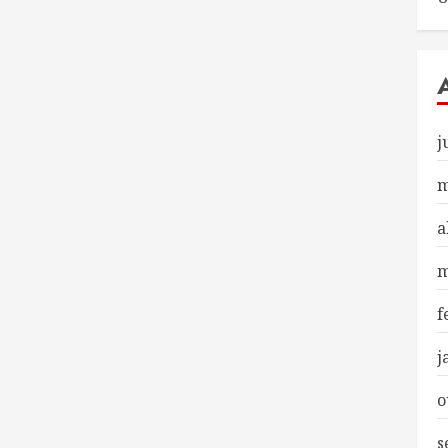
j
m
a
m
f
j
o
s