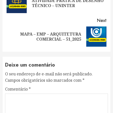
ATIVIDADE PRÁTICA DE DESENHO
Pre
TÉCNICO – UNINTER
pos
Next
MAPA – EMP – ARQUITETURA
Next
COMERCIAL – 51_2025
post:
Deixe um comentário
O seu endereço de e-mail não será publicado.
Campos obrigatórios são marcados com
*
Comentário
*