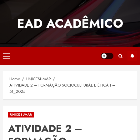
Skip
to
EAD ACADÊMICO
content
Primary
Menu
Home
UNICESUMAR
ATIVIDADE 2 – FORMAÇÃO SOCIOCULTURAL E ÉTICA I –
51_2025
UNICESUMAR
ATIVIDADE 2 –