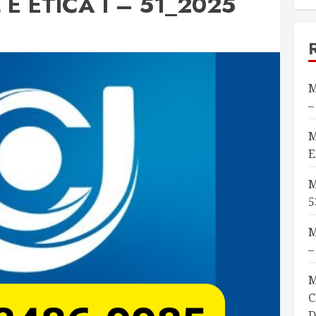
E ÉTICA I – 51_2025
M
–
M
E
M
5
M
–
M
C
D