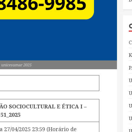
C
 unicesumar 2025
P
U
U
ÃO SOCIOCULTURAL E ÉTICA I –
51_2025
U
a
27/04/2025 23:59
(Horário de
U