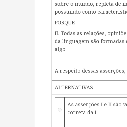
sobre o mundo, repleta de in
possuindo como característi
PORQUE
II. Todas as relações, opiniõ
da linguagem são formadas c
algo.
A respeito dessas asserções, 
ALTERNATIVAS
As asserções I e II são v
correta da I.