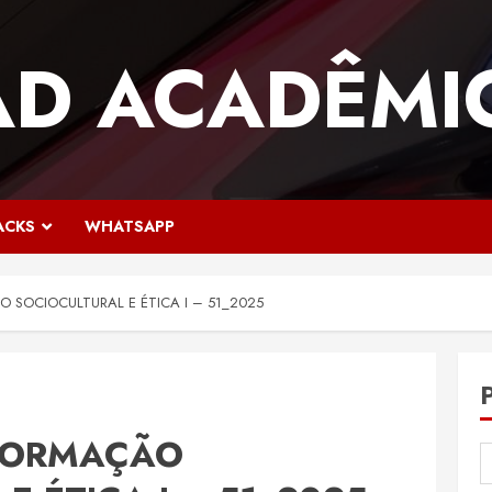
AD ACADÊMI
ACKS
WHATSAPP
O SOCIOCULTURAL E ÉTICA I – 51_2025
 FORMAÇÃO