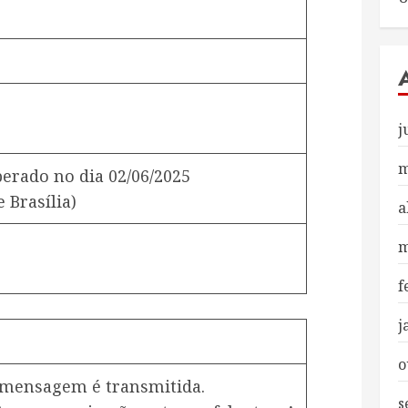
j
m
iberado no dia
02/06/2025
 Brasília)
a
m
f
j
o
a mensagem é transmitida.
s