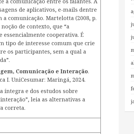
e a comunicação entre os falantes. A
sagens de aplicativos, e-mails dentre
a
m a comunicação. Martelotta (2008, p.
j
a noção de contexto, que “a
 essencialmente cooperativa. É
j
m tipo de interesse comum que crie
m
e os participantes, sem a qual a
da”.
a
gem, Comunicação e Interação
.
m
ca I. UniCesumar: Maringá, 2024.
f
na íntegra e dos estudos sobre
teração”, leia as alternativas a
j
a correta.