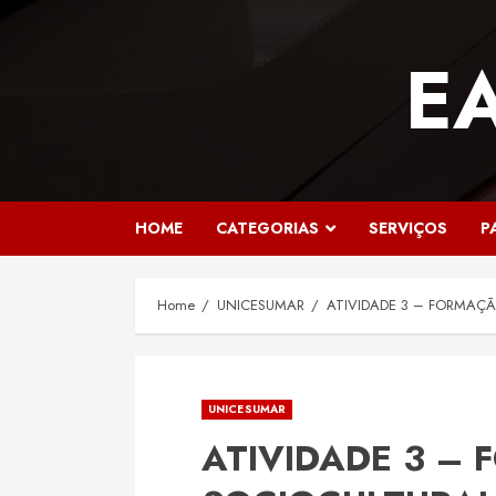
Skip
to
E
content
HOME
CATEGORIAS
SERVIÇOS
P
Home
UNICESUMAR
ATIVIDADE 3 – FORMAÇÃ
UNICESUMAR
ATIVIDADE 3 –