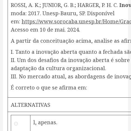
ROSSI, A. K.; JUNIOR, G. B.; HARGER, P. H. C.
Inov
moda: 2017. Unesp-Bauru, SP. Disponível
em:
https://www.sorocaba.unesp.br/Home/Gra
Acesso em 10 de mai. 2024.
A partir da conceituação acima, analise as afir
I. Tanto a inovação aberta quanto a fechada sã
II. Um dos desafios da inovação aberta é sobr
adaptação da cultura organizacional.
III. No mercado atual, as abordagens de ino
É correto o que se afirma em:
ALTERNATIVAS
l, apenas.