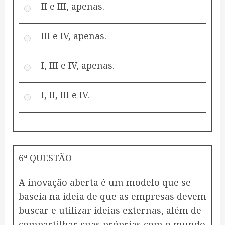
II e III, apenas.
III e IV, apenas.
I, III e IV, apenas.
I, II, III e IV.
6ª QUESTÃO
A inovação aberta é um modelo que se
baseia na ideia de que as empresas devem
buscar e utilizar ideias externas, além de
compartilhar suas próprias com o mundo