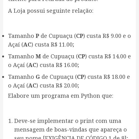
A Loja possui seguinte relação:
Tamanho
P
de Cupuaçu (
CP
) custa R$ 9.00 e o
Açaí (
AC
) custa R$ 11.00;
Tamanho
M
de Cupuaçu (
CP
) custa R$ 14.00 e
o Açaí (
AC
) custa R$ 16.00;
Tamanho
G
de Cupuaçu (
CP
) custa R$ 18.00 e
o Açaí (
AC
) custa R$ 20.00;
Elabore um programa em Python que:
Deve-se implementar o print com uma
mensagem de boas-vindas que apareça o
seu nome [EXIGÊNCIA DE CÓDIGO 1 de 8];