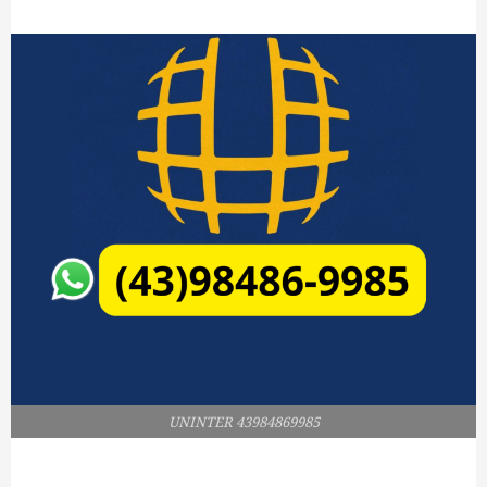
UNINTER 43984869985