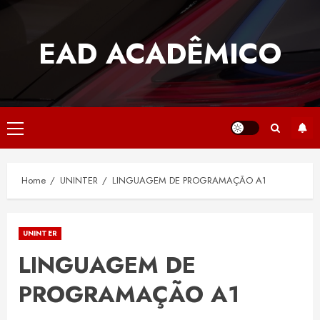
Skip
to
EAD ACADÊMICO
content
Primary
Menu
Home
UNINTER
LINGUAGEM DE PROGRAMAÇÃO A1
UNINTER
LINGUAGEM DE
PROGRAMAÇÃO A1