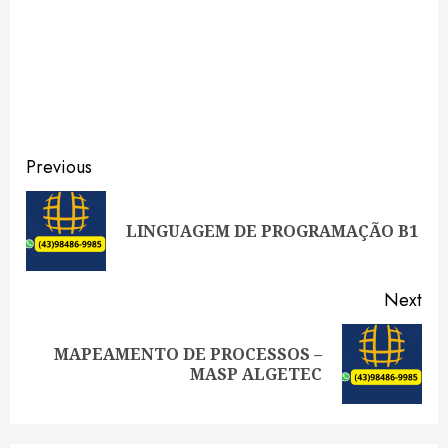
Continue
Previous
Reading
Pre
LINGUAGEM DE PROGRAMAÇÃO B1
pos
Next
MAPEAMENTO DE PROCESSOS –
Next
MASP ALGETEC
post: