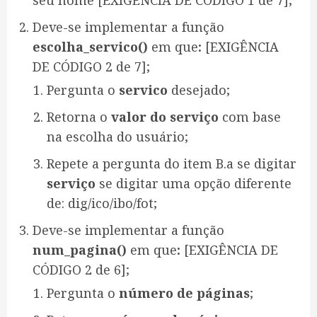
seu nome [EXIGÊNCIA DE CÓDIGO 1 de 7];
Deve-se implementar a função
escolha_servico()
em que
:
[EXIGÊNCIA
DE CÓDIGO 2 de 7];
Pergunta o
servico
desejado;
Retorna o
valor do serviço
com base
na escolha do usuário;
Repete a pergunta do item B.a se digitar
serviço
se digitar uma opção diferente
de: dig/ico/ibo/fot;
Deve-se implementar a função
num_pagina()
em que
:
[EXIGÊNCIA DE
CÓDIGO 2 de 6];
Pergunta o
número de páginas
;