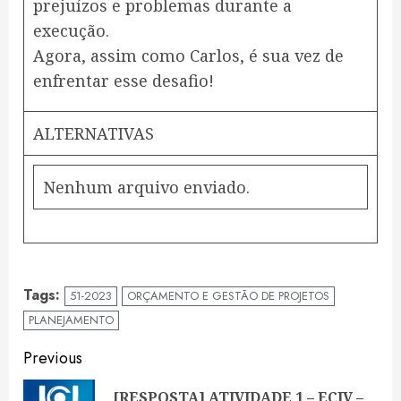
prejuízos e problemas durante a
execução.
Agora, assim como Carlos, é sua vez de
enfrentar esse desafio!
ALTERNATIVAS
Nenhum arquivo enviado.
Tags:
51-2023
ORÇAMENTO E GESTÃO DE PROJETOS
PLANEJAMENTO
Continue
Previous
Reading
[RESPOSTA] ATIVIDADE 1 – ECIV –