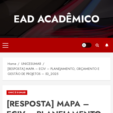
Skip
to
EAD ACADÊMICO
content
Primary
Menu
Home
UNICESUMAR
[RESPOSTA] MAPA – ECIV – PLANEJAMENTO, ORÇAMENTO E
GESTÃO DE PROJETOS – 53_2025
UNICESUMAR
[RESPOSTA] MAPA –