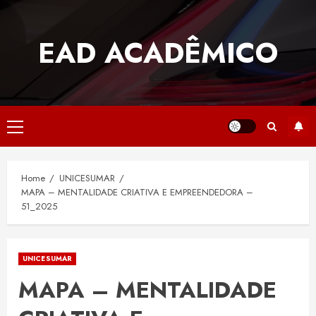
Skip
to
EAD ACADÊMICO
content
Primary
Menu
Home
UNICESUMAR
MAPA – MENTALIDADE CRIATIVA E EMPREENDEDORA –
51_2025
UNICESUMAR
MAPA – MENTALIDADE