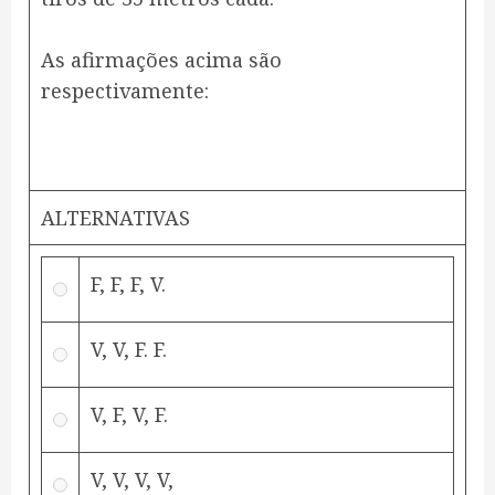
As afirmações acima são
respectivamente:
ALTERNATIVAS
F, F, F, V.
V, V, F. F.
V, F, V, F.
V, V, V, V,