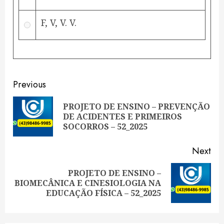
F, V, V. V.
Continue
Previous
Reading
PROJETO DE ENSINO – PREVENÇÃO
Pre
DE ACIDENTES E PRIMEIROS
pos
SOCORROS – 52_2025
Next
PROJETO DE ENSINO –
Next
BIOMECÂNICA E CINESIOLOGIA NA
post:
EDUCAÇÃO FÍSICA – 52_2025