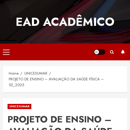
Skip
to
EAD ACADÊMICO
content
Primary
Menu
Home
UNICESUMAR
PROJETO DE ENSINO – AVALIAÇÃO DA SAÚDE FÍSICA –
52_2025
UNICESUMAR
PROJETO DE ENSINO –