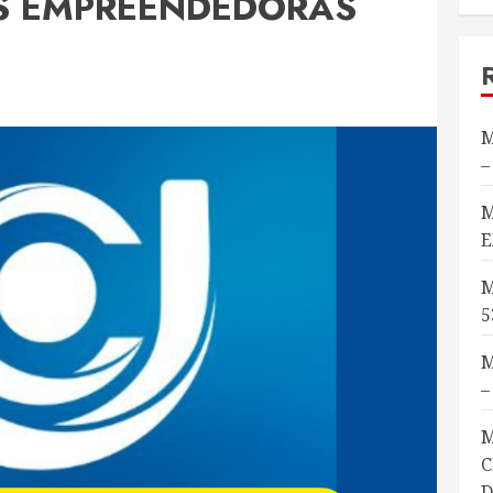
S EMPREENDEDORAS
M
–
M
E
M
5
M
–
M
C
D