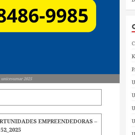
C
P
 unicesumar 2025
U
U
PORTUNIDADES EMPREENDEDORAS –
U
52_2025
U