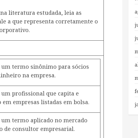
a
na literatura estudada, leia as
nale a que representa corretamente o
j
orporativo.
j
m
a
 um termo sinônimo para sócios
dinheiro na empresa.
m
f
um profissional que capita e
o em empresas listadas em bolsa.
j
 um termo aplicado no mercado
 de consultor empresarial.