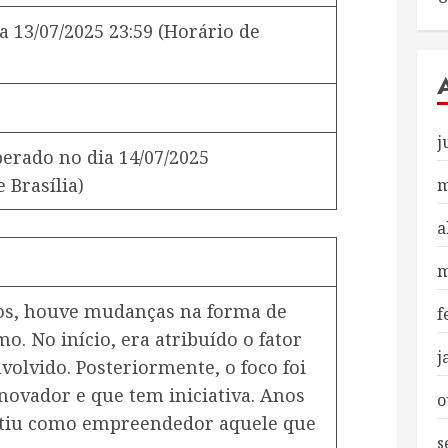
a
13/07/2025 23:59
(Horário de
j
iberado no dia
14/07/2025
 Brasília)
m
a
m
os, houve mudanças na forma de
f
. No início, era atribuído o fator
j
volvido. Posteriormente, o foco foi
novador e que tem iniciativa. Anos
o
itiu como empreendedor aquele que
s