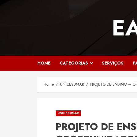
Skip
to
E
content
HOME
CATEGORIAS
SERVIÇOS
P
Home
UNICESUMAR
PROJETO DE ENSINO – 
UNICESUMAR
PROJETO DE ENS