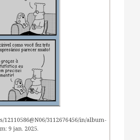
tos/12110586@N06/3112676456/in/album-
: 9 jan. 2025.