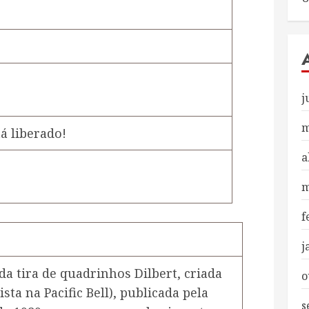
j
m
á liberado!
a
m
f
j
 tira de quadrinhos Dilbert, criada
o
ta na Pacific Bell), publicada pela
s