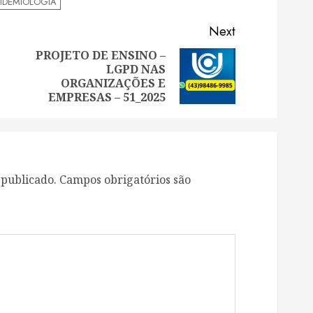
PIDEMIOLOGIA
Next
PROJETO DE ENSINO –
LGPD NAS
Previous
Next
ORGANIZAÇÕES E
post:
post:
EMPRESAS – 51_2025
 publicado.
Campos obrigatórios são