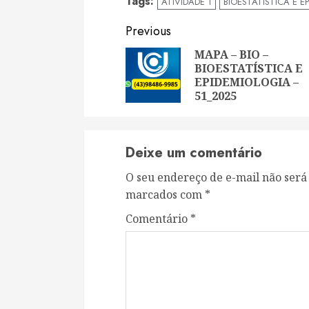
Tags:
ATIVIDADE 1
BIOESTATÍSTICA E E
Continue
Previous
Reading
MAPA – BIO –
BIOESTATÍSTICA E
EPIDEMIOLOGIA –
51_2025
Deixe um comentário
O seu endereço de e-mail não será
marcados com
*
Comentário
*