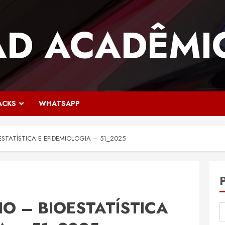
AD ACADÊMI
ACKS
WHATSAPP
OESTATÍSTICA E EPIDEMIOLOGIA – 51_2025
IO – BIOESTATÍSTICA