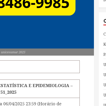
C
 unicesumar 2025
P
U
U
OESTATÍSTICA E EPIDEMIOLOGIA –
51_2025
U
a
06/04/2025 23:59
(Horário de
U