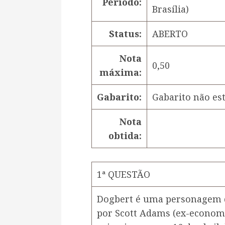
Período:
Brasília)
Status:
ABERTO
Nota
0,50
máxima:
Gabarito:
Gabarito não est
Nota
obtida:
1ª QUESTÃO
Dogbert é uma personagem da
por Scott Adams (ex-economis