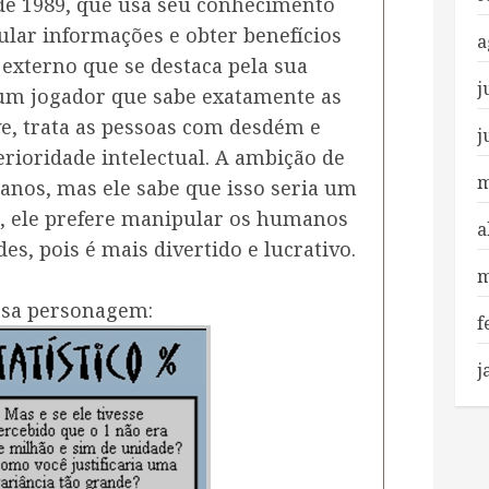
 de 1989, que usa seu conhecimento
ular informações e obter benefícios
a
 externo que se destaca pela sua
j
r um jogador que sabe exatamente as
e, trata as pessoas com desdém e
j
rioridade intelectual. A ambição de
m
anos, mas ele sabe que isso seria um
, ele prefere manipular os humanos
a
es, pois é mais divertido e lucrativo.
m
ssa personagem:
f
j