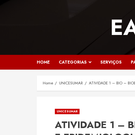
Skip
to
E
content
HOME
CATEGORIAS
SERVIÇOS
P
Home
UNICESUMAR
ATIVIDADE 1 – BIO – BI
UNICESUMAR
ATIVIDADE 1 – B