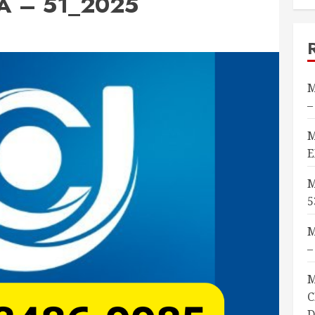
A – 51_2025
M
–
M
E
M
5
M
–
M
C
D