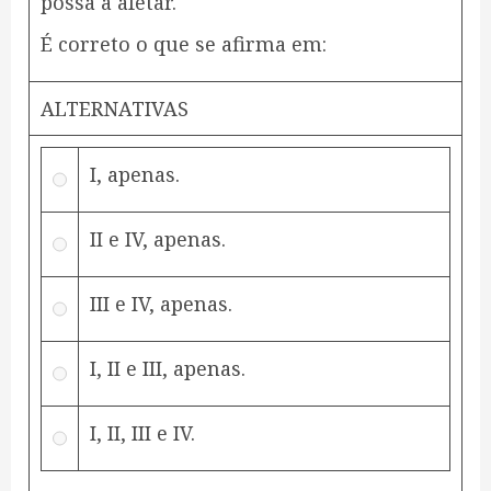
possa a afetar.
É correto o que se afirma em:
ALTERNATIVAS
I, apenas.
II e IV, apenas.
III e IV, apenas.
I, II e III, apenas.
I, II, III e IV.