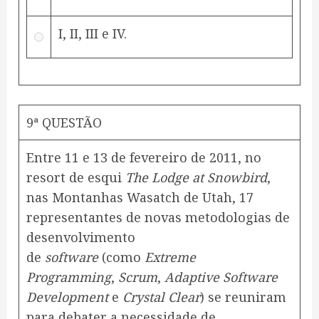
I, II, III e IV.
9ª QUESTÃO
Entre 11 e 13 de fevereiro de 2011, no
resort de esqui
The Lodge at Snowbird
,
nas Montanhas Wasatch de Utah, 17
representantes de novas metodologias de
desenvolvimento
de
software
(como
Extreme
Programming
,
Scrum
,
Adaptive Software
Development
e
Crystal Clear
) se reuniram
para debater a necessidade de