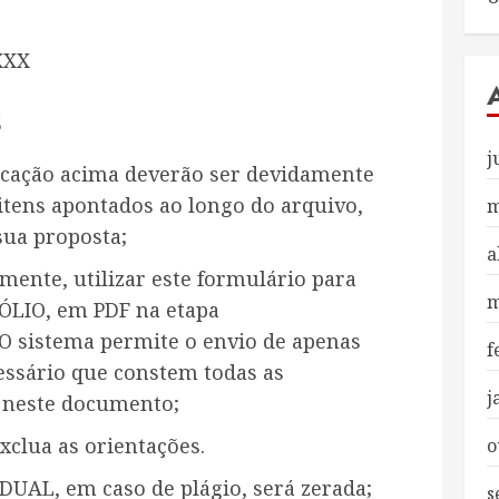
XXX
s
j
icação acima deverão ser devidamente
tens apontados ao longo do arquivo,
m
sua proposta;
a
mente, utilizar este formulário para
m
ÓLIO, em PDF na etapa
O sistema permite o envio de apenas
f
essário que constem todas as
j
o neste documento;
xclua as orientações.
o
DUAL, em caso de plágio, será zerada;
s