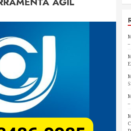
RRAMENTA AGIL
M
–
M
E
M
5
M
–
M
C
D