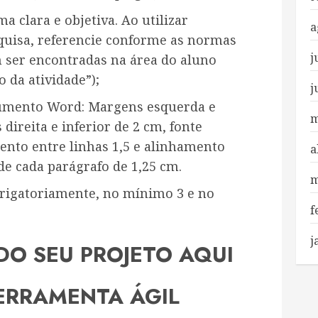
 clara e objetiva. Ao utilizar
a
quisa, referencie conforme as normas
j
ser encontradas na área do aluno
 da atividade”);
j
umento Word: Margens esquerda e
m
direita e inferior de 2 cm, fonte
ento entre linhas 1,5 e alinhamento
a
 de cada parágrafo de 1,25 cm.
m
brigatoriamente, no mínimo 3 e no
f
j
 DO SEU PROJETO AQUI
ERRAMENTA ÁGIL