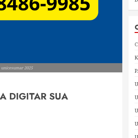
C
 unicesumar 2025
P
U
A DIGITAR SUA
U
U
U