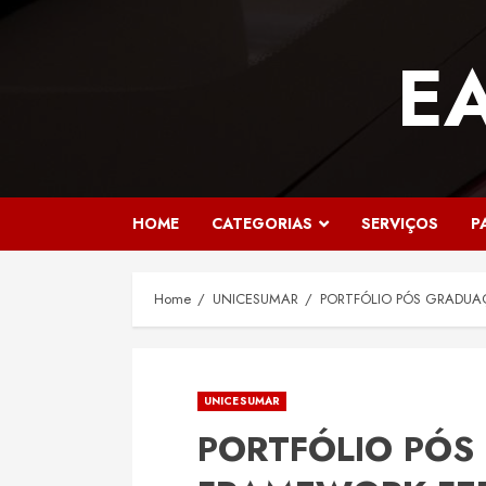
Skip
to
E
content
HOME
CATEGORIAS
SERVIÇOS
P
Home
UNICESUMAR
PORTFÓLIO PÓS GRADUA
UNICESUMAR
PORTFÓLIO PÓS